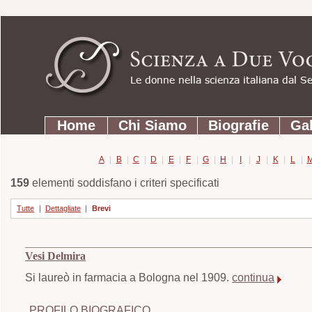
Strumenti
Salta
personali
ai
contenuti.
|
Salta
Sezioni
alla
Home
Chi Siamo
Biografie
Gal
navigazione
A
|
B
|
C
|
D
|
E
|
F
|
G
|
H
|
I
|
J
|
K
|
L
|
159
elementi soddisfano i criteri specificati
Tutte
|
Dettagliate
|
Brevi
Vesi Delmira
Si laureò in farmacia a Bologna nel 1909.
continua
PROFILO BIOGRAFICO