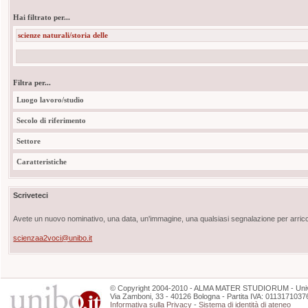
Hai filtrato per...
scienze naturali/storia delle
Filtra per...
Luogo lavoro/studio
Secolo di riferimento
Settore
Caratteristiche
Scriveteci
Avete un nuovo nominativo, una data, un'immagine, una qualsiasi segnalazione per arricch
scienzaa2voci@unibo.it
©
Copyright
2004-2010 - ALMA MATER STUDIORUM - Unive
Via Zamboni, 33 - 40126 Bologna - Partita IVA: 0113171037
Informativa sulla Privacy
-
Sistema di identità di ateneo