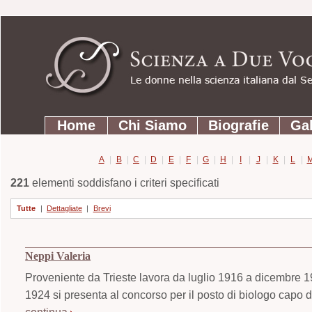
Strumenti
Salta
personali
ai
contenuti.
|
Salta
Sezioni
alla
Home
Chi Siamo
Biografie
Gal
navigazione
A
|
B
|
C
|
D
|
E
|
F
|
G
|
H
|
I
|
J
|
K
|
L
|
221
elementi soddisfano i criteri specificati
Tutte
|
Dettagliate
|
Brevi
Neppi Valeria
Proveniente da Trieste lavora da luglio 1916 a dicembre 1
1924 si presenta al concorso per il posto di biologo capo 