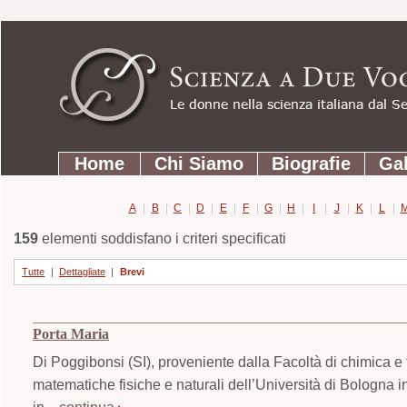
Strumenti
Salta
personali
ai
contenuti.
|
Salta
Sezioni
alla
Home
Chi Siamo
Biografie
Gal
navigazione
A
|
B
|
C
|
D
|
E
|
F
|
G
|
H
|
I
|
J
|
K
|
L
|
159
elementi soddisfano i criteri specificati
Tutte
|
Dettagliate
|
Brevi
Porta Maria
Di Poggibonsi (SI), proveniente dalla Facoltà di chimica e 
matematiche fisiche e naturali dell’Università di Bologna in