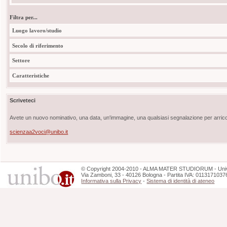
Filtra per...
Luogo lavoro/studio
Secolo di riferimento
Settore
Caratteristiche
Scriveteci
Avete un nuovo nominativo, una data, un'immagine, una qualsiasi segnalazione per arricch
scienzaa2voci@unibo.it
©
Copyright
2004-2010 - ALMA MATER STUDIORUM - Unive
Via Zamboni, 33 - 40126 Bologna - Partita IVA: 0113171037
Informativa sulla Privacy
-
Sistema di identità di ateneo