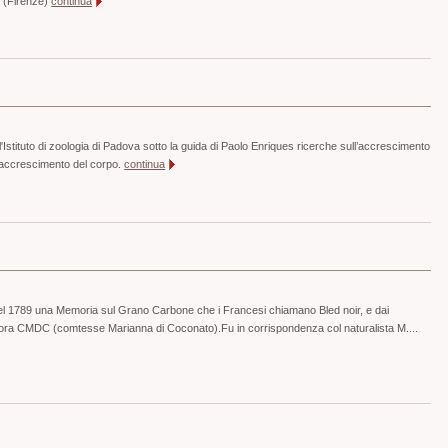
9 (Firenze)
continua
'Istituto di zoologia di Padova sotto la guida di Paolo Enriques ricerche sull’accrescimento
all’accrescimento del corpo.
continua
l 1789 una Memoria sul Grano Carbone che i Francesi chiamano Bled noir, e dai
nora CMDC (comtesse Marianna di Coconato).Fu in corrispondenza col naturalista M....