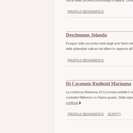
Socia della Società Entomologica Italiana, 190
PROFILO BIOGRAFICO
Deschmann Jolanda
Esegue nella seconda metà degli anni Venti nell
delle ghiandole salivari nei ditteri in rapporto 
PROFILO BIOGRAFICO
Di Coconato Rudienti Marianna
La contessa Marianna Di Coconato pubblicò ne
contadini Milanese si chiama guado. Della sig
continua
PROFILO BIOGRAFICO
SCRITTI