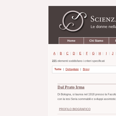
Strumenti
Salta
personali
ai
contenuti.
|
Salta
alla
navigazione
Sezioni
Home
Chi Siamo
A
|
B
|
C
|
D
|
E
|
F
|
G
|
H
|
I
|
J
221
elementi soddisfano i criteri specificati
Tutte
|
Dettagliate
|
Brevi
Dal Prato Irma
Di Bologna, si laurea nel 1918 presso la Facolt
con la tesi Seria sommabili e sviluppi assintotic
PROFILO BIOGRAFICO