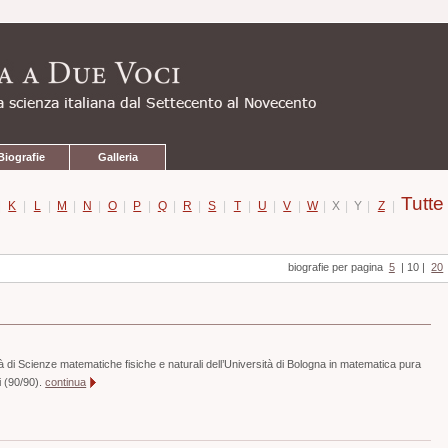
Biografie
Galleria
Tutte
|
K
|
L
|
M
|
N
|
O
|
P
|
Q
|
R
|
S
|
T
|
U
|
V
|
W
|
X
|
Y
|
Z
|
biografie per pagina
5
|
10
|
20
à di Scienze matematiche fisiche e naturali dell’Università di Bologna in matematica pura
i (90/90).
continua