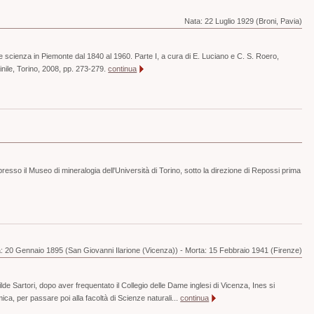
Nata:
22 Luglio 1929 (Broni, Pavia)
e scienza in Piemonte dal 1840 al 1960. Parte I, a cura di E. Luciano e C. S. Roero,
ile, Torino, 2008, pp. 273-279.
continua
resso il Museo di mineralogia dell'Università di Torino, sotto la direzione di Repossi prima
a:
20 Gennaio 1895 (San Giovanni Ilarione (Vicenza))
-
Morta:
15 Febbraio 1941 (Firenze)
ilde Sartori, dopo aver frequentato il Collegio delle Dame inglesi di Vicenza, Ines si
mica, per passare poi alla facoltà di Scienze naturali...
continua