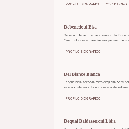
PROFILO BIOGRAFICO
COSA DICONO D
Debenedetti Elsa
Si rinvia a: Numeri, atomi e alambicchi. Donne 
Centro studi e documentazione pensiero femmin
PROFILO BIOGRAFICO
Del Bianco Bianca
Esegue nella seconda metà degli anni Venti nell'
alcune sostanze sulla riproduzione del rotifero 
PROFILO BIOGRAFICO
Dequal Baldasseroni Lidia