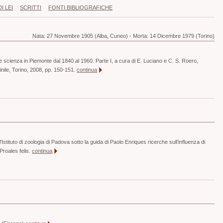
I LEI
SCRITTI
FONTI BIBLIOGRAFICHE
Nata:
27 Novembre 1905 (Alba, Cuneo)
-
Morta:
14 Dicembre 1979 (Torino)
e scienza in Piemonte dal 1840 al 1960. Parte I, a cura di E. Luciano e C. S. Roero,
ile, Torino, 2008, pp. 150-151.
continua
Istituto di zoologia di Padova sotto la guida di Paolo Enriques ricerche sull’influenza di
Proales felis.
continua