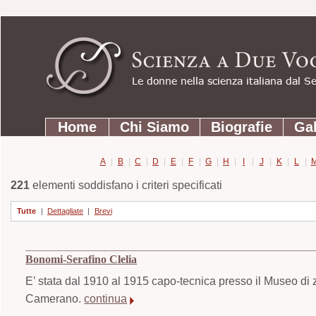
Strumenti
Salta
personali
ai
contenuti.
|
Salta
Sezioni
alla
Home
Chi Siamo
Biografie
Gal
navigazione
A
|
B
|
C
|
D
|
E
|
F
|
G
|
H
|
I
|
J
|
K
|
L
|
221
elementi soddisfano i criteri specificati
Tutte
|
Dettagliate
|
Brevi
Bonomi-Serafino Clelia
E’ stata dal 1910 al 1915 capo-tecnica presso il Museo di z
Camerano.
continua