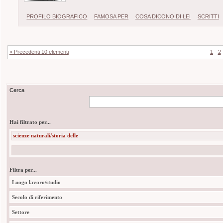
PROFILO BIOGRAFICO
FAMOSA PER
COSA DICONO DI LEI
SCRITTI
« Precedenti 10 elementi
1
2
Cerca
Hai filtrato per...
scienze naturali/storia delle
Filtra per...
Luogo lavoro/studio
Secolo di riferimento
Settore