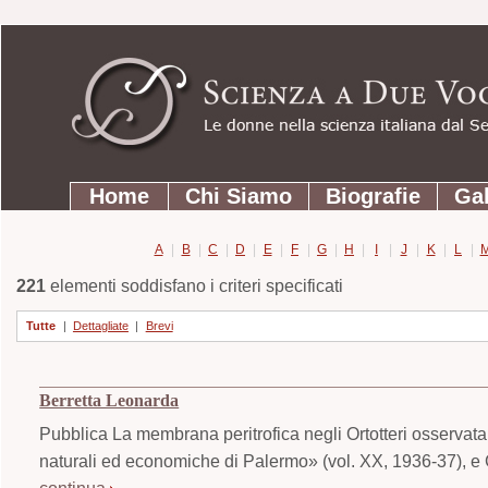
Strumenti
Salta
personali
ai
contenuti.
|
Salta
Sezioni
alla
Home
Chi Siamo
Biografie
Gal
navigazione
A
|
B
|
C
|
D
|
E
|
F
|
G
|
H
|
I
|
J
|
K
|
L
|
221
elementi soddisfano i criteri specificati
Tutte
|
Dettagliate
|
Brevi
Berretta Leonarda
Pubblica La membrana peritrofica negli Ortotteri osservata
naturali ed economiche di Palermo» (vol. XX, 1936-37), e Ge