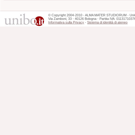
©
Copyright
2004-2010 - ALMA MATER STUDIORUM - Unive
Via Zamboni, 33 - 40126 Bologna - Partita IVA: 0113171037
Informativa sulla Privacy
-
Sistema di identità di ateneo