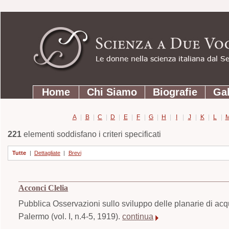
Strumenti
Salta
personali
ai
contenuti.
|
Salta
Sezioni
alla
Home
Chi Siamo
Biografie
Gal
navigazione
A
|
B
|
C
|
D
|
E
|
F
|
G
|
H
|
I
|
J
|
K
|
L
|
221
elementi soddisfano i criteri specificati
Tutte
|
Dettagliate
|
Brevi
Acconci Clelia
Pubblica Osservazioni sullo sviluppo delle planarie di acqua
Palermo (vol. I, n.4-5, 1919).
continua