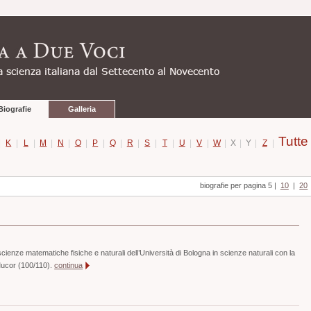
Biografie
Galleria
Tutte
|
K
|
L
|
M
|
N
|
O
|
P
|
Q
|
R
|
S
|
T
|
U
|
V
|
W
|
X
|
Y
|
Z
|
biografie per pagina 5
|
10
|
20
cienze matematiche fisiche e naturali dell’Università di Bologna in scienze naturali con la
Mucor (100/110).
continua