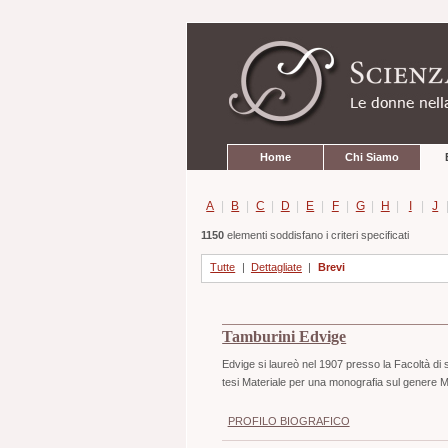
Strumenti
Salta
personali
ai
contenuti.
|
Salta
alla
navigazione
Sezioni
Home
Chi Siamo
A
|
B
|
C
|
D
|
E
|
F
|
G
|
H
|
I
|
J
1150
elementi soddisfano i criteri specificati
Tutte
|
Dettagliate
|
Brevi
Tamburini Edvige
Edvige si laureò nel 1907 presso la Facoltà di s
tesi Materiale per una monografia sul genere 
PROFILO BIOGRAFICO