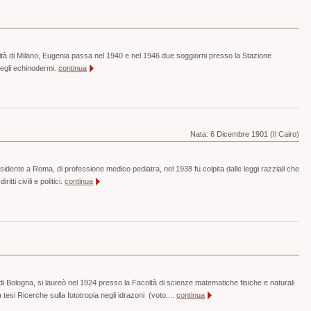
ersità di Milano, Eugenia passa nel 1940 e nel 1946 due soggiorni presso la Stazione
degli echinodermi.
continua
Nata:
6 Dicembre 1901 (Il Cairo)
esidente a Roma, di professione medico pediatra, nel 1938 fu colpita dalle leggi razziali che
ritti civili e politici.
continua
di Bologna, si laureò nel 1924 presso la Facoltà di scienze matematiche fisiche e naturali
 tesi Ricerche sulla fototropia negli idrazoni (voto:...
continua