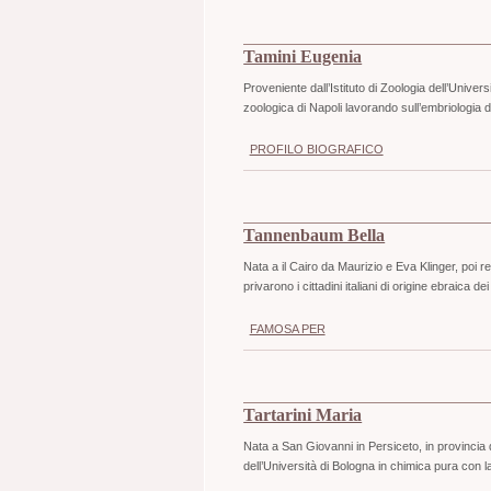
Tamini Eugenia
Proveniente dall’Istituto di Zoologia dell’Univ
zoologica di Napoli lavorando sull’embriologia 
PROFILO BIOGRAFICO
Tannenbaum Bella
Nata a il Cairo da Maurizio e Eva Klinger, poi r
privarono i cittadini italiani di origine ebraica dei di
FAMOSA PER
Tartarini Maria
Nata a San Giovanni in Persiceto, in provincia 
dell’Università di Bologna in chimica pura con la