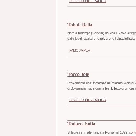
PROFILO BIOGRAFICO
Tobak Bella
Nata a Kolomjia (Polonia) da Aba e Ziwje Kriegel
dalle leggi razziali che privarono i cittadini italiani
FAMOSA PER
Tocco Jole
Proveniente dall’Università di Palermo, Jole si 
di Bologna in fisica con la tesi Effetto di un ca
PROFILO BIOGRAFICO
Todaro Sofia
Si laurea in matematica a Roma nel 1899.
cont