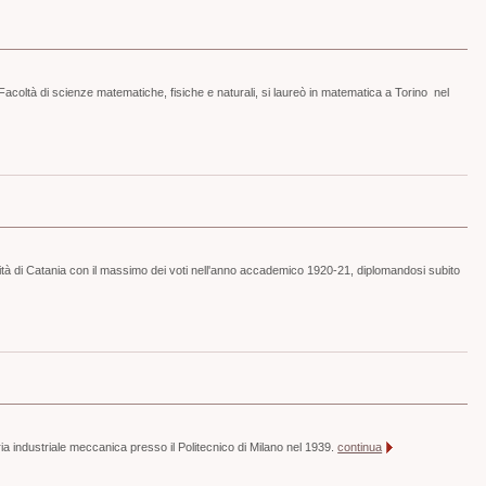
oltà di scienze matematiche, fisiche e naturali, si laureò in matematica a Torino nel
ità di Catania con il massimo dei voti nell'anno accademico 1920-21, diplomandosi subito
ia industriale meccanica presso il Politecnico di Milano nel 1939.
continua