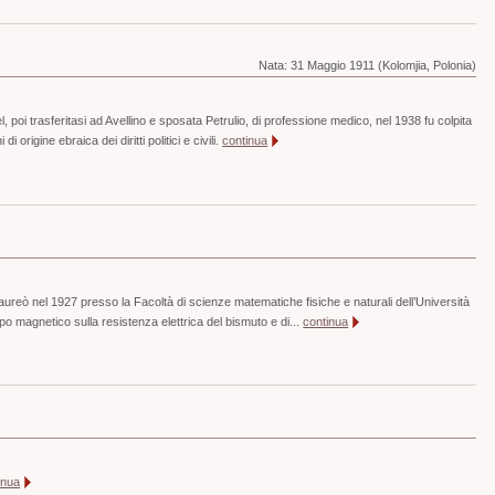
Nata:
31 Maggio 1911 (Kolomjia, Polonia)
, poi trasferitasi ad Avellino e sposata Petrulio, di professione medico, nel 1938 fu colpita
 di origine ebraica dei diritti politici e civili.
continua
laureò nel 1927 presso la Facoltà di scienze matematiche fisiche e naturali dell’Università
mpo magnetico sulla resistenza elettrica del bismuto e di...
continua
inua