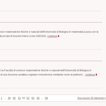
enze matematiche fisiche e naturali dell’Università di Bologna in matematica pura con la
lcuni tipi di funzioni intere (voto:100/110).
continua
la Facoltà di scienze matematiche fisiche e naturali dell’Università di Bologna in
di una funzione analitica regolare monodroma mediante serie di polinomi...
continua
1
…
49
50
51
52
53
54
55
…
58
Successivi 20 elementi »