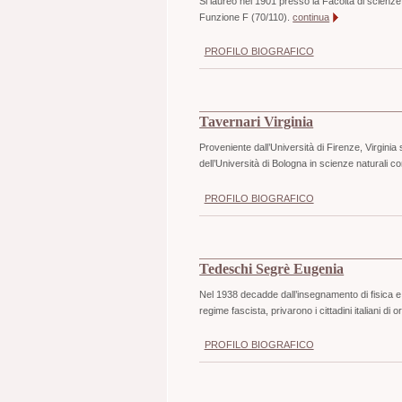
Si laureò nel 1901 presso la Facoltà di scienze
Funzione F (70/110).
continua
PROFILO BIOGRAFICO
Tavernari Virginia
Proveniente dall’Università di Firenze, Virginia
dell’Università di Bologna in scienze naturali con
PROFILO BIOGRAFICO
Tedeschi Segrè Eugenia
Nel 1938 decadde dall’insegnamento di fisica e
regime fascista, privarono i cittadini italiani di or
PROFILO BIOGRAFICO