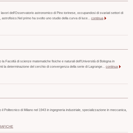
lavori dell’Osservatorio astronomico di Pino torinese, occupandosi di svariati settori di
, astrofisico.Nel primo ha svolto uno studio della curva di luce...
continua
 la Facoltà di scienze matematiche fisiche e naturali dell’Università di Bologna in
nti la determinazione del cerchio di convergenza della serie di Lagrange...
continua
 il Politecnico di Milano nel 1943 in ingegneria industriale, specializzazione in meccanica,
RAFICHE