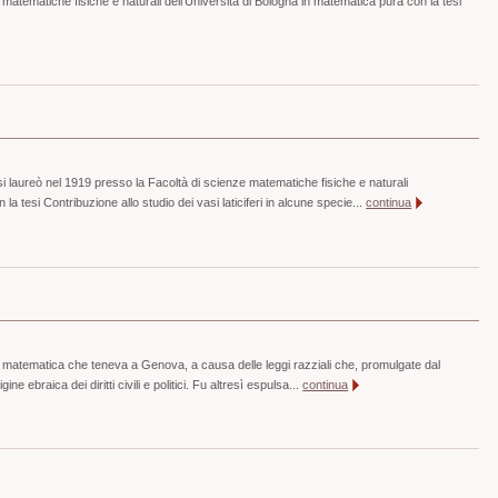
 matematiche fisiche e naturali dell’Università di Bologna in matematica pura con la tesi
 si laureò nel 1919 presso la Facoltà di scienze matematiche fisiche e naturali
 la tesi Contribuzione allo studio dei vasi laticiferi in alcune specie...
continua
 matematica che teneva a Genova, a causa delle leggi razziali che, promulgate dal
igine ebraica dei diritti civili e politici. Fu altresì espulsa...
continua