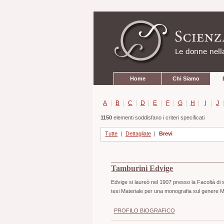
Strumenti
Salta
personali
ai
contenuti.
|
Salta
alla
navigazione
Sezioni
Home
Chi Siamo
A
|
B
|
C
|
D
|
E
|
F
|
G
|
H
|
I
|
J
1150
elementi soddisfano i criteri specificati
Tutte
|
Dettagliate
|
Brevi
Tamburini Edvige
Edvige si laureò nel 1907 presso la Facoltà di s
tesi Materiale per una monografia sul genere 
PROFILO BIOGRAFICO