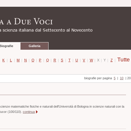
Biografie
Galleria
Tutte
|
K
|
L
|
M
|
N
|
O
|
P
|
Q
|
R
|
S
|
T
|
U
|
V
|
W
|
X
|
Y
|
Z
|
biografie per pagina
5
|
10
|
20
cienze matematiche fisiche e naturali dell’Università di Bologna in scienze naturali con la
Mucor (100/110).
continua