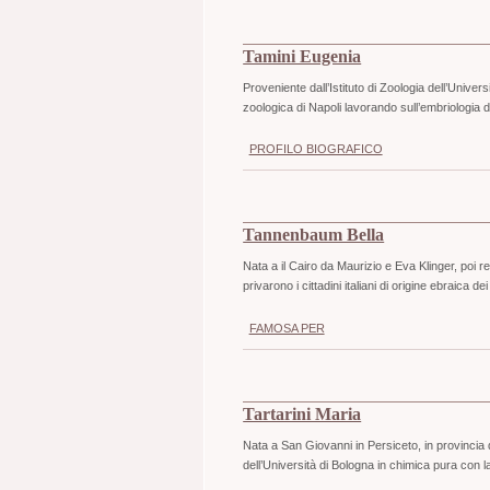
Tamini Eugenia
Proveniente dall’Istituto di Zoologia dell’Univ
zoologica di Napoli lavorando sull’embriologia 
PROFILO BIOGRAFICO
Tannenbaum Bella
Nata a il Cairo da Maurizio e Eva Klinger, poi r
privarono i cittadini italiani di origine ebraica dei di
FAMOSA PER
Tartarini Maria
Nata a San Giovanni in Persiceto, in provincia 
dell’Università di Bologna in chimica pura con la