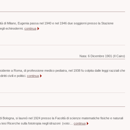
ersità di Milano, Eugenia passa nel 1940 e nel 1946 due soggiorni presso la Stazione
degli echinodermi.
continua
Nata:
6 Dicembre 1901 (Il Cairo)
esidente a Roma, di professione medico pediatra, nel 1938 fu colpita dalle leggi razziali che
ritti civili e politici.
continua
di Bologna, si laureò nel 1924 presso la Facoltà di scienze matematiche fisiche e naturali
 tesi Ricerche sulla fototropia negli idrazoni (voto:...
continua