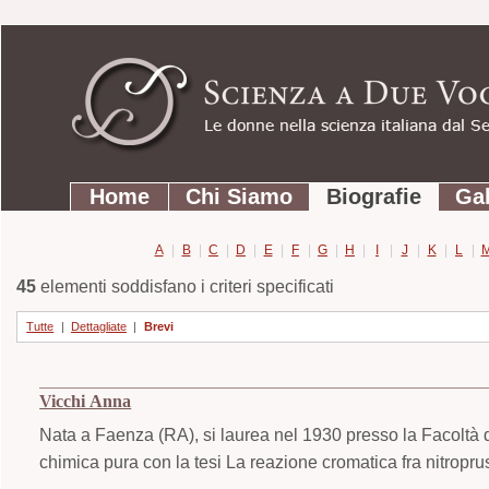
Strumenti
Salta
personali
ai
contenuti.
|
Salta
Sezioni
alla
Home
Chi Siamo
Biografie
Gal
navigazione
A
|
B
|
C
|
D
|
E
|
F
|
G
|
H
|
I
|
J
|
K
|
L
|
45
elementi soddisfano i criteri specificati
Tutte
|
Dettagliate
|
Brevi
Vicchi Anna
Nata a Faenza (RA), si laurea nel 1930 presso la Facoltà d
chimica pura con la tesi La reazione cromatica fra nitropru