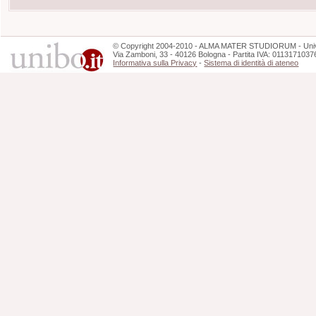
©
Copyright
2004-2010 - ALMA MATER STUDIORUM - Unive
Via Zamboni, 33 - 40126 Bologna - Partita IVA: 0113171037
Informativa sulla Privacy
-
Sistema di identità di ateneo