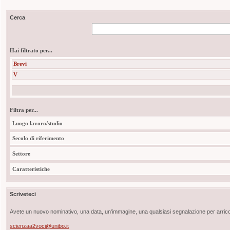
Cerca
Hai filtrato per...
Brevi
V
Filtra per...
Luogo lavoro/studio
Secolo di riferimento
Settore
Caratteristiche
Scriveteci
Avete un nuovo nominativo, una data, un'immagine, una qualsiasi segnalazione per arricch
scienzaa2voci@unibo.it