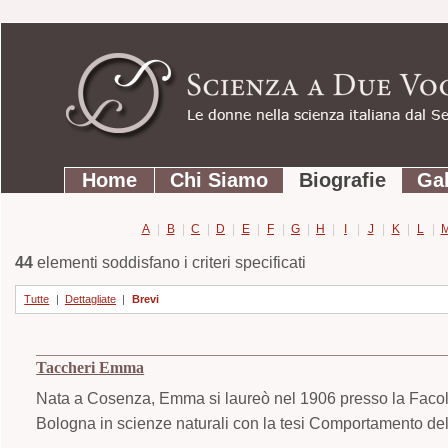
Strumenti
Salta
personali
ai
contenuti.
|
Salta
Sezioni
alla
Home
Chi Siamo
Biografie
Gal
navigazione
A
|
B
|
C
|
D
|
E
|
F
|
G
|
H
|
I
|
J
|
K
|
L
|
44
elementi soddisfano i criteri specificati
Tutte
|
Dettagliate
|
Brevi
Taccheri Emma
Nata a Cosenza, Emma si laureò nel 1906 presso la Facoltà
Bologna in scienze naturali con la tesi Comportamento del 