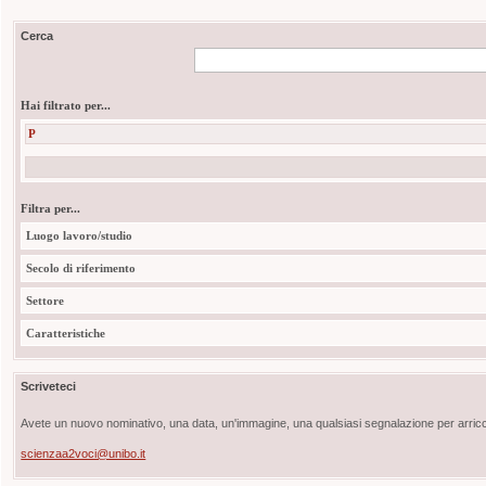
Cerca
Hai filtrato per...
P
Filtra per...
Luogo lavoro/studio
Secolo di riferimento
Settore
Caratteristiche
Scriveteci
Avete un nuovo nominativo, una data, un'immagine, una qualsiasi segnalazione per arricch
scienzaa2voci@unibo.it