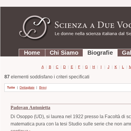
Strumenti
Salta
personali
ai
contenuti.
|
Salta
Sezioni
alla
Home
Chi Siamo
Biografie
Gal
navigazione
A
|
B
|
C
|
D
|
E
|
F
|
G
|
H
|
I
|
J
|
K
|
L
|
87
elementi soddisfano i criteri specificati
Tutte
|
Dettagliate
|
Brevi
Padovan Antonietta
Di Osoppo (UD), si laurea nel 1922 presso la Facoltà di sc
matematica pura con la tesi Studio sulle serie che non amm