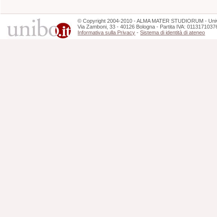
©
Copyright
2004-2010 - ALMA MATER STUDIORUM - Unive
Via Zamboni, 33 - 40126 Bologna - Partita IVA: 0113171037
Informativa sulla Privacy
-
Sistema di identità di ateneo