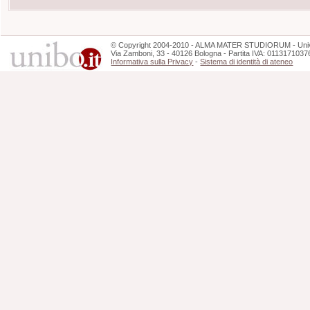
©
Copyright
2004-2010 - ALMA MATER STUDIORUM - Unive
Via Zamboni, 33 - 40126 Bologna - Partita IVA: 0113171037
Informativa sulla Privacy
-
Sistema di identità di ateneo