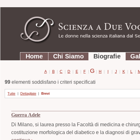
Strumenti
Salta
personali
ai
contenuti.
|
Salta
Sezioni
alla
Home
Chi Siamo
Biografie
Gal
navigazione
G
A
|
B
|
C
|
D
|
E
|
F
|
|
H
|
I
|
J
|
K
|
L
|
99
elementi soddisfano i criteri specificati
Tutte
|
Dettagliate
|
Brevi
Guerra Adele
Di Milano, si laurea presso la Facoltà di medicina e chirurg
costituzione morfologica del diabetico e la diagnosi di gra