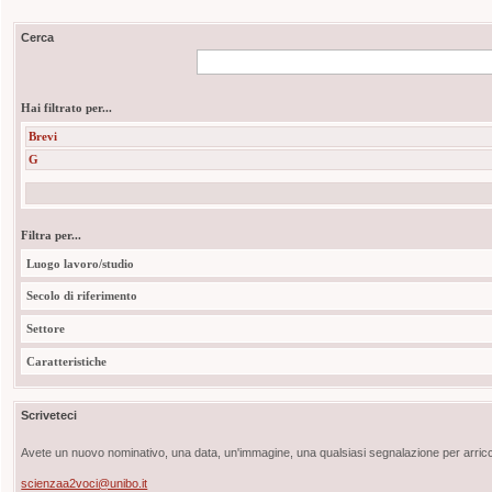
Cerca
Hai filtrato per...
Brevi
G
Filtra per...
Luogo lavoro/studio
Secolo di riferimento
Settore
Caratteristiche
Scriveteci
Avete un nuovo nominativo, una data, un'immagine, una qualsiasi segnalazione per arricch
scienzaa2voci@unibo.it