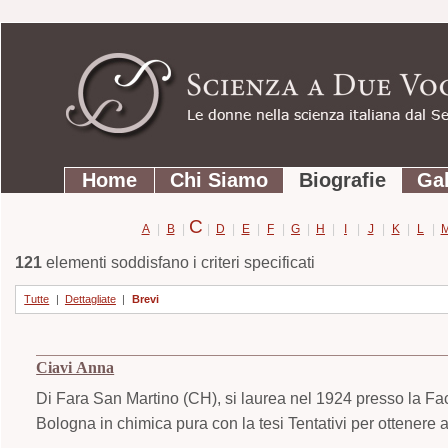
Strumenti
Salta
personali
ai
contenuti.
|
Salta
Sezioni
alla
Home
Chi Siamo
Biografie
Gal
navigazione
C
A
|
B
|
|
D
|
E
|
F
|
G
|
H
|
I
|
J
|
K
|
L
|
121
elementi soddisfano i criteri specificati
Tutte
|
Dettagliate
|
Brevi
Ciavi Anna
Di Fara San Martino (CH), si laurea nel 1924 presso la Faco
Bologna in chimica pura con la tesi Tentativi per ottenere a