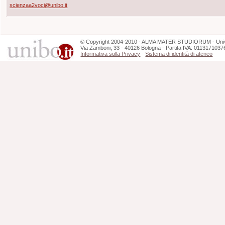
scienzaa2voci@unibo.it
©
Copyright
2004-2010 - ALMA MATER STUDIORUM - Unive
Via Zamboni, 33 - 40126 Bologna - Partita IVA: 0113171037
Informativa sulla Privacy
-
Sistema di identità di ateneo