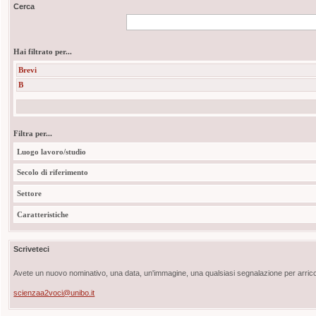
Cerca
Hai filtrato per...
Brevi
B
Filtra per...
Luogo lavoro/studio
Secolo di riferimento
Settore
Caratteristiche
Scriveteci
Avete un nuovo nominativo, una data, un'immagine, una qualsiasi segnalazione per arricch
scienzaa2voci@unibo.it