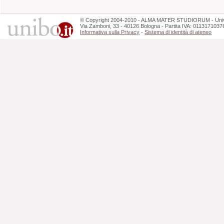
©
Copyright
2004-2010 - ALMA MATER STUDIORUM - Unive
Via Zamboni, 33 - 40126 Bologna - Partita IVA: 0113171037
Informativa sulla Privacy
-
Sistema di identità di ateneo