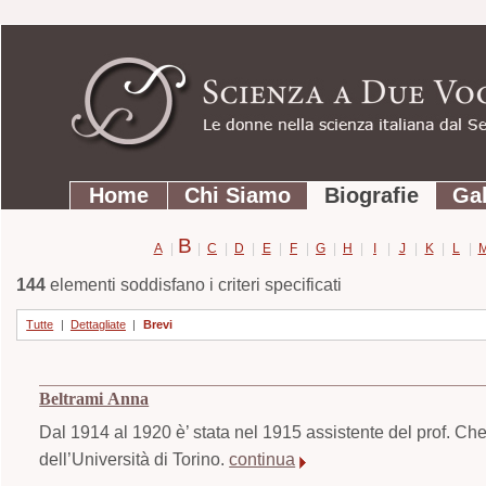
Strumenti
Salta
personali
ai
contenuti.
|
Salta
Sezioni
alla
Home
Chi Siamo
Biografie
Gal
navigazione
B
A
|
|
C
|
D
|
E
|
F
|
G
|
H
|
I
|
J
|
K
|
L
|
144
elementi soddisfano i criteri specificati
Tutte
|
Dettagliate
|
Brevi
Beltrami Anna
Dal 1914 al 1920 è’ stata nel 1915 assistente del prof. Ch
dell’Università di Torino.
continua