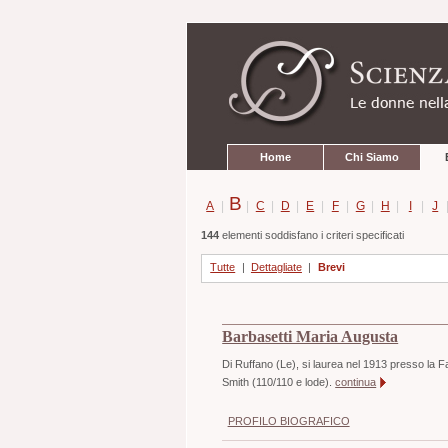
Strumenti
Salta
personali
ai
contenuti.
|
Salta
alla
navigazione
Sezioni
Home
Chi Siamo
B
A
|
|
C
|
D
|
E
|
F
|
G
|
H
|
I
|
J
144
elementi soddisfano i criteri specificati
Tutte
|
Dettagliate
|
Brevi
Barbasetti Maria Augusta
Di Ruffano (Le), si laurea nel 1913 presso la Fa
Smith (110/110 e lode).
continua
PROFILO BIOGRAFICO