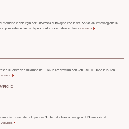
di medicina e chirurgia dell'Università di Bologna con la tesi Variazioni ematologiche in
non presente nei fascicoli personali conservati in archivio.
continua
esso il Politecnico di Milano nel 1946 in architettura con voti 93/100. Dopo la laurea
continua
RAFICHE
aricato e infine di ruolo presso l'Istituto di chimica biologica dell'Università di
.
continua