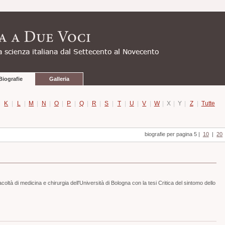
Biografie
Galleria
|
K
|
L
|
M
|
N
|
O
|
P
|
Q
|
R
|
S
|
T
|
U
|
V
|
W
|
X
|
Y
|
Z
|
Tutte
biografie per pagina 5
|
10
|
20
coltà di medicina e chirurgia dell'Università di Bologna con la tesi Critica del sintomo dello