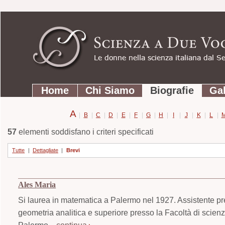
Strumenti
Salta
personali
ai
contenuti.
|
Salta
Sezioni
alla
Home
Chi Siamo
Biografie
Gal
navigazione
A
|
B
|
C
|
D
|
E
|
F
|
G
|
H
|
I
|
J
|
K
|
L
|
57
elementi soddisfano i criteri specificati
Tutte
|
Dettagliate
|
Brevi
Ales Maria
Si laurea in matematica a Palermo nel 1927. Assistente pr
geometria analitica e superiore presso la Facoltà di scien