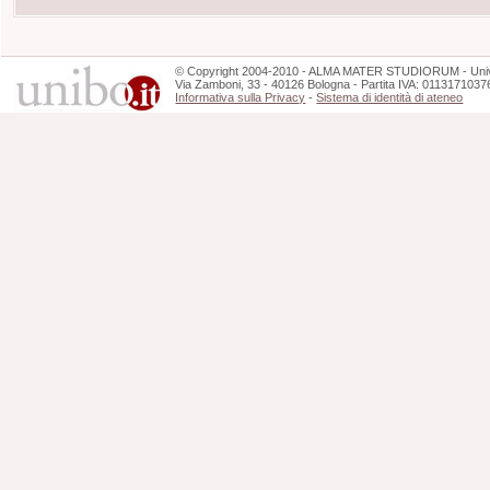
©
Copyright
2004-2010 - ALMA MATER STUDIORUM - Unive
Via Zamboni, 33 - 40126 Bologna - Partita IVA: 0113171037
Informativa sulla Privacy
-
Sistema di identità di ateneo