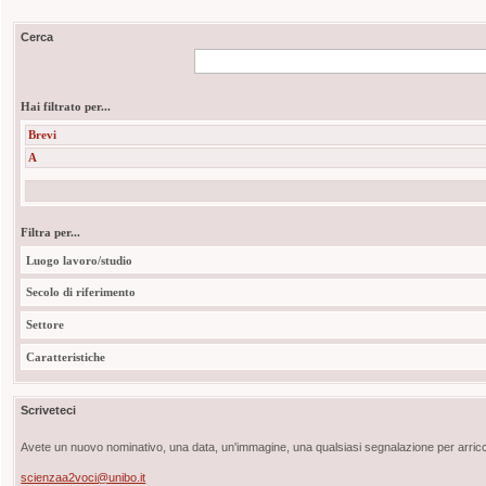
Cerca
Hai filtrato per...
Brevi
A
Filtra per...
Luogo lavoro/studio
Secolo di riferimento
Settore
Caratteristiche
Scriveteci
Avete un nuovo nominativo, una data, un'immagine, una qualsiasi segnalazione per arricch
scienzaa2voci@unibo.it