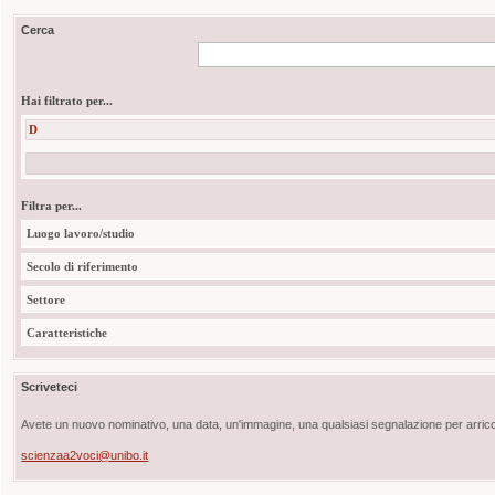
Cerca
Hai filtrato per...
D
Filtra per...
Luogo lavoro/studio
Secolo di riferimento
Settore
Caratteristiche
Scriveteci
Avete un nuovo nominativo, una data, un'immagine, una qualsiasi segnalazione per arricch
scienzaa2voci@unibo.it