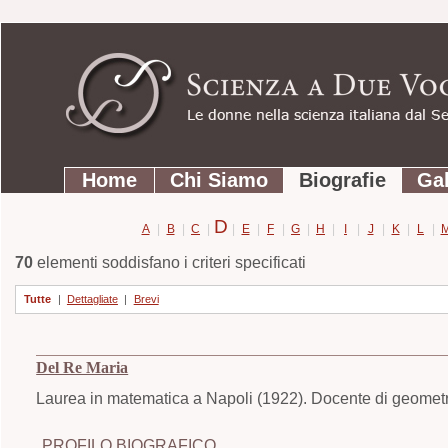
Strumenti
Salta
personali
ai
contenuti.
|
Salta
Sezioni
alla
Home
Chi Siamo
Biografie
Gal
navigazione
D
A
|
B
|
C
|
|
E
|
F
|
G
|
H
|
I
|
J
|
K
|
L
|
70
elementi soddisfano i criteri specificati
Tutte
|
Dettagliate
|
Brevi
Del Re Maria
Laurea in matematica a Napoli (1922). Docente di geometria
PROFILO BIOGRAFICO