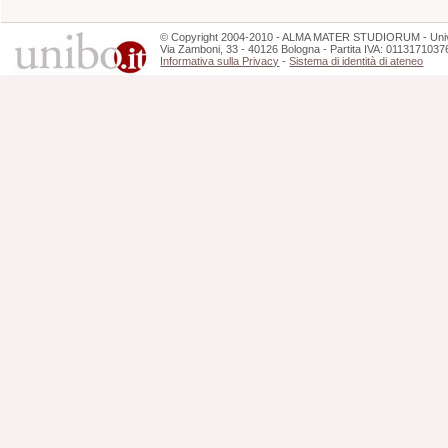
©
Copyright
2004-2010 - ALMA MATER STUDIORUM - Unive
Via Zamboni, 33 - 40126 Bologna - Partita IVA: 0113171037
Informativa sulla Privacy
-
Sistema di identità di ateneo