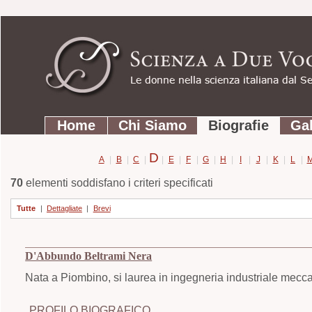
Strumenti
Salta
personali
ai
contenuti.
|
Salta
Sezioni
alla
Home
Chi Siamo
Biografie
Gal
navigazione
D
A
|
B
|
C
|
|
E
|
F
|
G
|
H
|
I
|
J
|
K
|
L
|
70
elementi soddisfano i criteri specificati
Tutte
|
Dettagliate
|
Brevi
D'Abbundo Beltrami Nera
Nata a Piombino, si laurea in ingegneria industriale mecca
PROFILO BIOGRAFICO