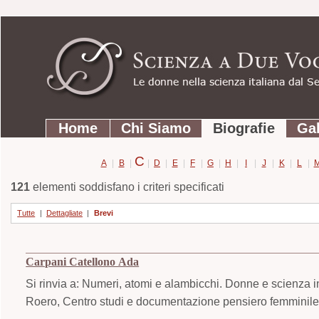
Strumenti
Salta
personali
ai
contenuti.
|
Salta
Sezioni
alla
Home
Chi Siamo
Biografie
Gal
navigazione
C
A
|
B
|
|
D
|
E
|
F
|
G
|
H
|
I
|
J
|
K
|
L
|
121
elementi soddisfano i criteri specificati
Tutte
|
Dettagliate
|
Brevi
Carpani Catellono Ada
Si rinvia a: Numeri, atomi e alambicchi. Donne e scienza i
Roero, Centro studi e documentazione pensiero femminile,