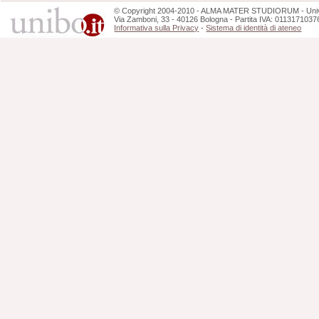
©
Copyright
2004-2010 - ALMA MATER STUDIORUM - Unive
Via Zamboni, 33 - 40126 Bologna - Partita IVA: 0113171037
Informativa sulla Privacy
-
Sistema di identità di ateneo