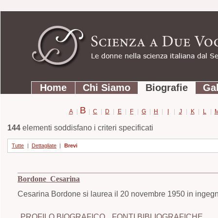
Strumenti
Salta
personali
ai
contenuti.
|
Salta
Sezioni
alla
Home
Chi Siamo
Biografie
Gal
navigazione
B
A
|
|
C
|
D
|
E
|
F
|
G
|
H
|
I
|
J
|
K
|
L
|
144
elementi soddisfano i criteri specificati
Tutte
|
Dettagliate
|
Brevi
Bordone Cesarina
Cesarina Bordone si laurea il 20 novembre 1950 in ingegner
PROFILO BIOGRAFICO
FONTI BIBLIOGRAFICHE