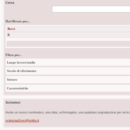
Cerca
Hai filtrato per...
Brevi
B
Filtra per...
Luogo lavoro/studio
Secolo di riferimento
Settore
Caratteristiche
Scriveteci
Avete un nuovo nominativo, una data, un'immagine, una qualsiasi segnalazione per arricch
scienzaa2voci@unibo.it