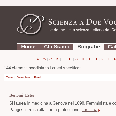
Strumenti
Salta
personali
ai
contenuti.
|
Salta
Sezioni
alla
Home
Chi Siamo
Biografie
Gal
navigazione
B
A
|
|
C
|
D
|
E
|
F
|
G
|
H
|
I
|
J
|
K
|
L
|
144
elementi soddisfano i criteri specificati
Tutte
|
Dettagliate
|
Brevi
Bonomi Ester
Si laurea in medicina a Genova nel 1898. Femminista e co
Parigi si dedica alla libera professione.
continua