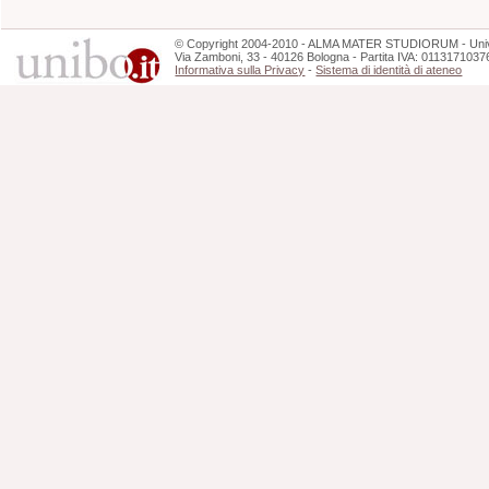
©
Copyright
2004-2010 - ALMA MATER STUDIORUM - Unive
Via Zamboni, 33 - 40126 Bologna - Partita IVA: 0113171037
Informativa sulla Privacy
-
Sistema di identità di ateneo