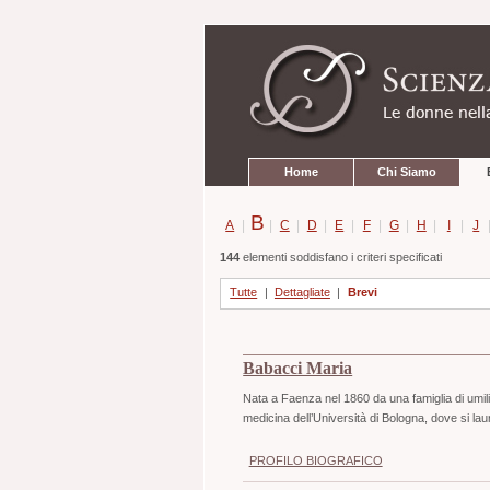
Strumenti
Salta
personali
ai
contenuti.
|
Salta
alla
navigazione
Sezioni
Home
Chi Siamo
B
A
|
|
C
|
D
|
E
|
F
|
G
|
H
|
I
|
J
144
elementi soddisfano i criteri specificati
Tutte
|
Dettagliate
|
Brevi
Babacci Maria
Nata a Faenza nel 1860 da una famiglia di umili
medicina dell’Università di Bologna, dove si la
PROFILO BIOGRAFICO