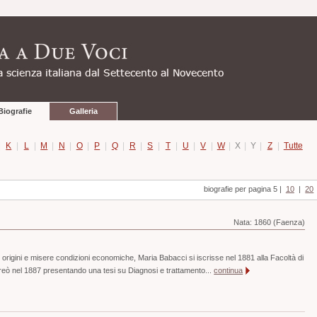
Biografie
Galleria
|
K
|
L
|
M
|
N
|
O
|
P
|
Q
|
R
|
S
|
T
|
U
|
V
|
W
|
X
|
Y
|
Z
|
Tutte
biografie per pagina 5
|
10
|
20
Nata:
1860 (Faenza)
 origini e misere condizioni economiche, Maria Babacci si iscrisse nel 1881 alla Facoltà di
ureò nel 1887 presentando una tesi su Diagnosi e trattamento...
continua