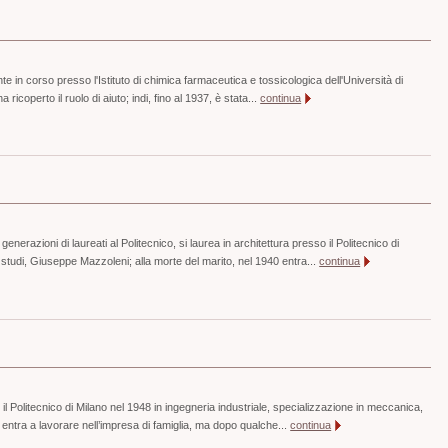
 in corso presso l'Istituto di chimica farmaceutica e tossicologica dell'Università di
ricoperto il ruolo di aiuto; indi, fino al 1937, è stata...
continua
enerazioni di laureati al Politecnico, si laurea in architettura presso il Politecnico di
tudi, Giuseppe Mazzoleni; alla morte del marito, nel 1940 entra...
continua
l Politecnico di Milano nel 1948 in ingegneria industriale, specializzazione in meccanica,
a entra a lavorare nell’impresa di famiglia, ma dopo qualche...
continua