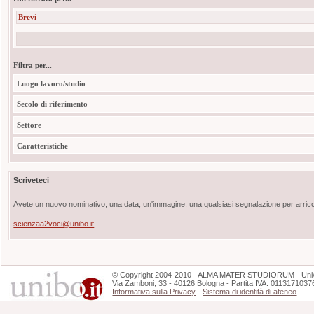
Brevi
Filtra per...
Luogo lavoro/studio
Secolo di riferimento
Settore
Caratteristiche
Scriveteci
Avete un nuovo nominativo, una data, un'immagine, una qualsiasi segnalazione per arricch
scienzaa2voci@unibo.it
©
Copyright
2004-2010 - ALMA MATER STUDIORUM - Unive
Via Zamboni, 33 - 40126 Bologna - Partita IVA: 0113171037
Informativa sulla Privacy
-
Sistema di identità di ateneo