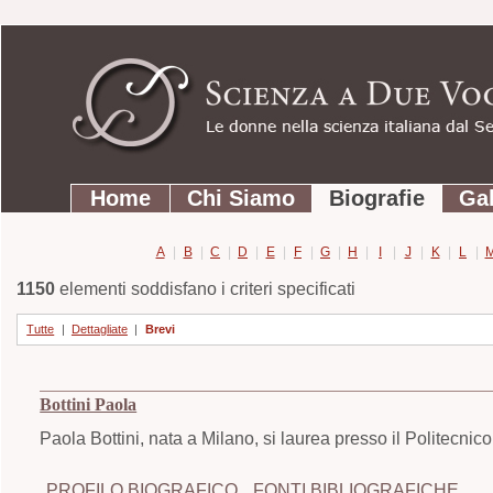
Strumenti
Salta
personali
ai
contenuti.
|
Salta
Sezioni
alla
Home
Chi Siamo
Biografie
Gal
navigazione
A
|
B
|
C
|
D
|
E
|
F
|
G
|
H
|
I
|
J
|
K
|
L
|
1150
elementi soddisfano i criteri specificati
Tutte
|
Dettagliate
|
Brevi
Bottini Paola
Paola Bottini, nata a Milano, si laurea presso il Politecnic
PROFILO BIOGRAFICO
FONTI BIBLIOGRAFICHE