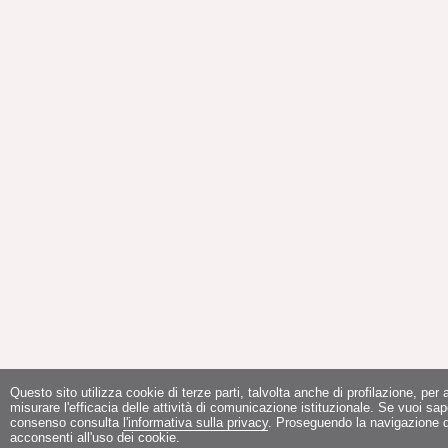
Questo sito utilizza cookie di terze parti, talvolta anche di profilazione, per a
misurare l'efficacia delle attività di comunicazione istituzionale. Se vuoi sap
consenso consulta
l'informativa sulla privacy
. Proseguendo la navigazione de
acconsenti all'uso dei cookie.