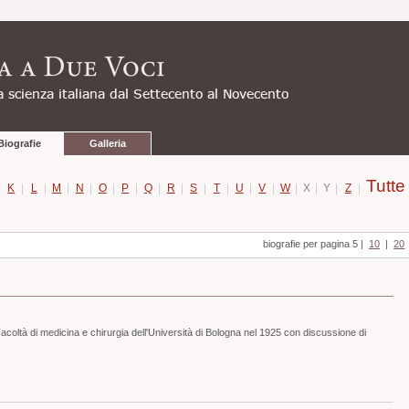
Biografie
Galleria
Tutte
|
K
|
L
|
M
|
N
|
O
|
P
|
Q
|
R
|
S
|
T
|
U
|
V
|
W
|
X
|
Y
|
Z
|
biografie per pagina 5
|
10
|
20
acoltà di medicina e chirurgia dell'Università di Bologna nel 1925 con discussione di