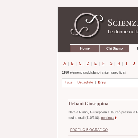
Strumenti
Salta
personali
ai
contenuti.
|
Salta
alla
navigazione
Sezioni
Home
Chi Siamo
A
|
B
|
C
|
D
|
E
|
F
|
G
|
H
|
I
|
J
1150
elementi soddisfano i criteri specificati
Tutte
|
Dettagliate
|
Brevi
Urbani Giuseppina
Nata a Rimini, Giuseppina si laureò presso la F
tesine orali (110/110).
continua
PROFILO BIOGRAFICO