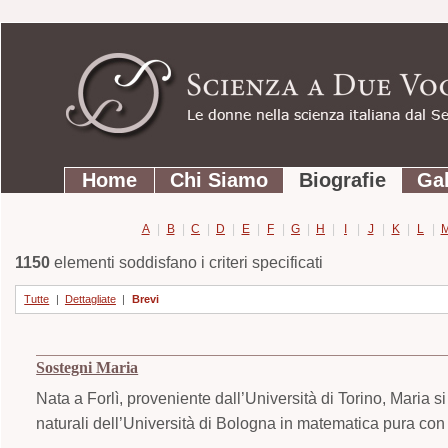
Strumenti
Salta
personali
ai
contenuti.
|
Salta
Sezioni
alla
Home
Chi Siamo
Biografie
Gal
navigazione
A
|
B
|
C
|
D
|
E
|
F
|
G
|
H
|
I
|
J
|
K
|
L
|
1150
elementi soddisfano i criteri specificati
Tutte
|
Dettagliate
|
Brevi
Sostegni Maria
Nata a Forlì, proveniente dall’Università di Torino, Maria 
naturali dell’Università di Bologna in matematica pura con l