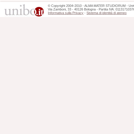
©
Copyright
2004-2010 - ALMA MATER STUDIORUM - Unive
Via Zamboni, 33 - 40126 Bologna - Partita IVA: 0113171037
Informativa sulla Privacy
-
Sistema di identità di ateneo