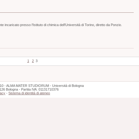
incaricato presso l'Istituto di chimica dell'Università di Torino, diretto da Ponzio.
1
2
3
10 - ALMA MATER STUDIORUM - Università di Bologna
126 Bologna - Partita IVA: 01131710376
vacy
-
Sistema di identità di ateneo