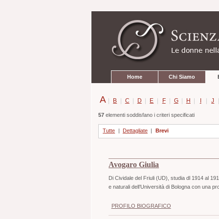
Strumenti
Salta
personali
ai
contenuti.
|
Salta
alla
navigazione
Sezioni
Home
Chi Siamo
A
|
B
|
C
|
D
|
E
|
F
|
G
|
H
|
I
|
J
57
elementi soddisfano i criteri specificati
Tutte
|
Dettagliate
|
Brevi
Avogaro Giulia
Di Cividale del Friuli (UD), studia dl 1914 al 
e naturali dell’Università di Bologna con una p
PROFILO BIOGRAFICO