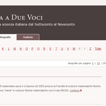
Biografie
Galleria
|
K
|
L
|
M
|
N
|
O
|
P
|
Q
|
R
|
S
|
T
|
U
|
V
|
W
|
X
|
Y
|
Z
|
Tutte
biografie per pagina
5
|
10
|
20
1919 matematica pura e si laurea nel 1923 presso la Facoltà di scienze matematiche fisiche
rova “mista” in scienze fisiche matematiche con il voto 80/110.
continua