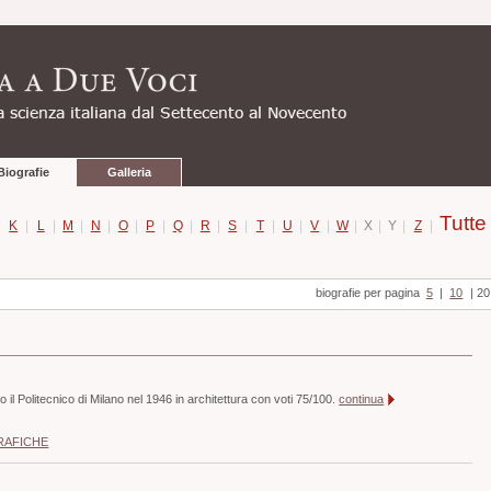
Biografie
Galleria
Tutte
|
K
|
L
|
M
|
N
|
O
|
P
|
Q
|
R
|
S
|
T
|
U
|
V
|
W
|
X
|
Y
|
Z
|
biografie per pagina
5
|
10
|
20
o il Politecnico di Milano nel 1946 in architettura con voti 75/100.
continua
RAFICHE