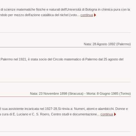
 di scienze matematiche fisiche e naturali dell’Università di Bologna in chimica pura con la
indolo per mezzo dell’azione catalitica del nichel (voto...
continua
Nata:
28 Agosto 1892 (Palermo)
i Palermo nel 1921, è stata socio del Circolo matematico di Palermo dal 25 agosto del
Nata:
23 Novembre 1898 (Siracusa)
-
Morta:
8 Giugno 1985 (Torino)
 sua assistente incaricata nel 1927-28.Si rinvia a: Numeri, atomi e alambicchi. Donne e
 a cura di E. Luciano e C. S. Roero, Centro studi e documentazione...
continua