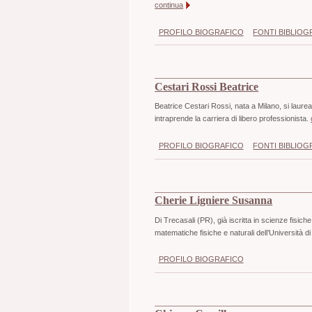
continua
PROFILO BIOGRAFICO
FONTI BIBLIOG
Cestari Rossi Beatrice
Beatrice Cestari Rossi, nata a Milano, si laurea
intraprende la carriera di libero professionista.
PROFILO BIOGRAFICO
FONTI BIBLIOG
Cherie Ligniere Susanna
Di Trecasali (PR), già iscritta in scienze fisic
matematiche fisiche e naturali dell’Università di
PROFILO BIOGRAFICO