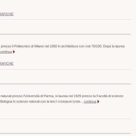
RAFICHE
 presso il Politecnico di Milano nel 1950 in architettura con voti 70/100. Dopo la laurea
continua
RAFICHE
he naturali presso l’Università di Parma, si laurea nel 1929 presso la Facoltà di scienze
 Bologna in scienze naturali con la tesi I crostacei (voto...
continua