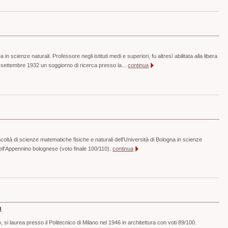
in scienze naturali. Professore negli istituti medi e superiori, fu altresì abilitata alla libera
 settembre 1932 un soggiorno di ricerca presso la...
continua
coltà di scienze matematiche fisiche e naturali dell’Università di Bologna in scienze
 nell’Appennino bolognese (voto finale 100/110).
continua
a
si laurea presso il Politecnico di Milano nel 1946 in architettura con voti 89/100.