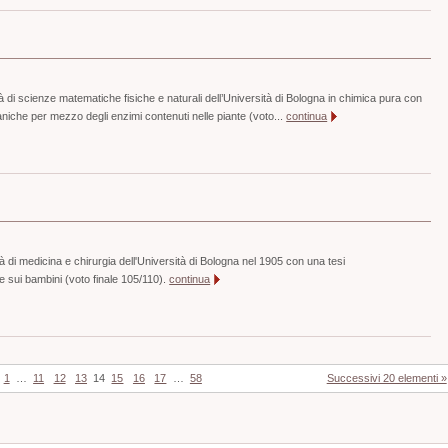
à di scienze matematiche fisiche e naturali dell’Università di Bologna in chimica pura con
aniche per mezzo degli enzimi contenuti nelle piante (voto...
continua
à di medicina e chirurgia dell'Università di Bologna nel 1905 con una tesi
 sui bambini (voto finale 105/110).
continua
1
…
11
12
13
14
15
16
17
…
58
Successivi 20 elementi »