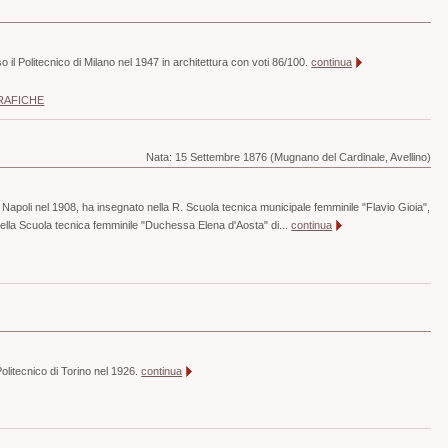
 il Politecnico di Milano nel 1947 in architettura con voti 86/100.
continua
RAFICHE
Nata:
15 Settembre 1876 (Mugnano del Cardinale, Avellino)
 Napoli nel 1908, ha insegnato nella R. Scuola tecnica municipale femminile "Flavio Gioia",
nella Scuola tecnica femminile "Duchessa Elena d'Aosta" di...
continua
Politecnico di Torino nel 1926.
continua