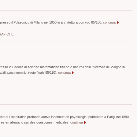
presso il Politecnico di Milano nel 1950 in architettura con voti 85/100.
continua
RAFICHE
esso la Facoltà di scienze matematiche fisiche e naturali dell’Università di Bologna in
acidi azocingoninici (voto finale 85/110).
continua
trice di L'inspiration profonde active inconnue en physiologie, pubblicato a Parigi nel 1890
ires en allemand sur des questiones médicales.
continua