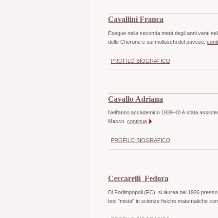
Cavallini Franca
Esegue nella seconda metà degli anni venti nell'
delle Cherone e sui molluschi del pavese.
cont
PROFILO BIOGRAFICO
Cavallo Adriana
Nell'anno accademico 1939-40 è stata assistente 
Macco.
continua
PROFILO BIOGRAFICO
Ceccarelli Fedora
Di Forlimpopoli (FC), si laurea nel 1926 presso
tesi "mista" in scienze fisiche matematiche con