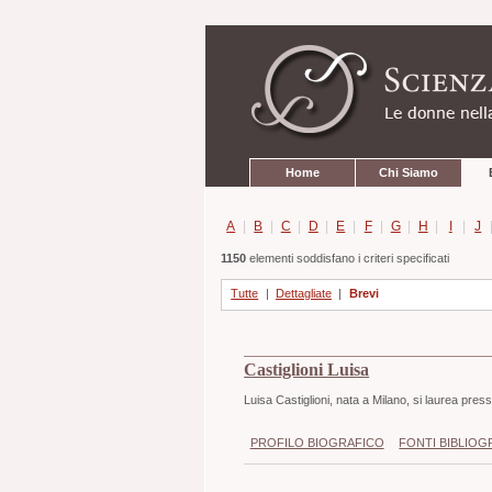
Strumenti
Salta
personali
ai
contenuti.
|
Salta
alla
navigazione
Sezioni
Home
Chi Siamo
A
|
B
|
C
|
D
|
E
|
F
|
G
|
H
|
I
|
J
1150
elementi soddisfano i criteri specificati
Tutte
|
Dettagliate
|
Brevi
Castiglioni Luisa
Luisa Castiglioni, nata a Milano, si laurea press
PROFILO BIOGRAFICO
FONTI BIBLIOG