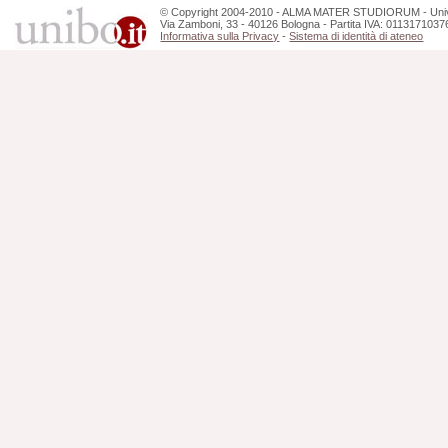
©
Copyright
2004-2010 - ALMA MATER STUDIORUM - Unive
Via Zamboni, 33 - 40126 Bologna - Partita IVA: 0113171037
Informativa sulla Privacy
-
Sistema di identità di ateneo