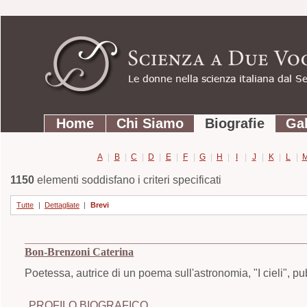
Strumenti
Salta
personali
ai
contenuti.
|
Salta
Sezioni
alla
Home
Chi Siamo
Biografie
Gal
navigazione
A
|
B
|
C
|
D
|
E
|
F
|
G
|
H
|
I
|
J
|
K
|
L
|
1150
elementi soddisfano i criteri specificati
Tutte
|
Dettagliate
|
Brevi
Bon-Brenzoni Caterina
Poetessa, autrice di un poema sull'astronomia, "I cieli", p
PROFILO BIOGRAFICO