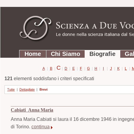
Strumenti
Salta
personali
ai
contenuti.
|
Salta
Sezioni
alla
Home
Chi Siamo
Biografie
Gal
navigazione
C
A
|
B
|
|
D
|
E
|
F
|
G
|
H
|
I
|
J
|
K
|
L
|
121
elementi soddisfano i criteri specificati
Tutte
|
Dettagliate
|
Brevi
Cabiati Anna Maria
Anna Maria Cabiati si laura il 16 dicembre 1946 in ingegne
di Torino.
continua