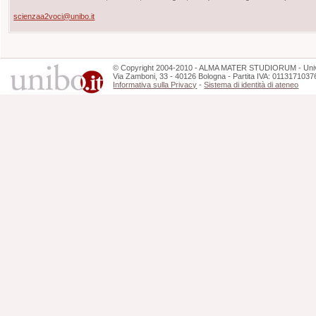
scienzaa2voci@unibo.it
©
Copyright
2004-2010 - ALMA MATER STUDIORUM - Unive
Via Zamboni, 33 - 40126 Bologna - Partita IVA: 0113171037
Informativa sulla Privacy
-
Sistema di identità di ateneo