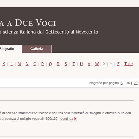
Biografie
Galleria
|
K
|
L
|
M
|
N
|
O
|
P
|
Q
|
R
|
S
|
T
|
U
|
V
|
W
|
X
|
Y
|
Z
|
Tutte
biografie per pagina
5
|
10
|
20
à di scienze matematiche fisiche e naturali dell’Università di Bologna in chimica pura con
n presenza di poltiglie vegetali (100/110).
continua