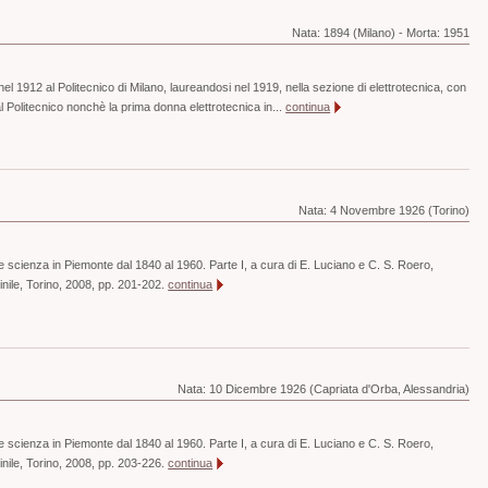
Nata:
1894 (Milano)
-
Morta:
1951
nel 1912 al Politecnico di Milano, laureandosi nel 1919, nella sezione di elettrotecnica, con
l Politecnico nonchè la prima donna elettrotecnica in...
continua
Nata:
4 Novembre 1926 (Torino)
e scienza in Piemonte dal 1840 al 1960. Parte I, a cura di E. Luciano e C. S. Roero,
ile, Torino, 2008, pp. 201-202.
continua
Nata:
10 Dicembre 1926 (Capriata d'Orba, Alessandria)
e scienza in Piemonte dal 1840 al 1960. Parte I, a cura di E. Luciano e C. S. Roero,
ile, Torino, 2008, pp. 203-226.
continua