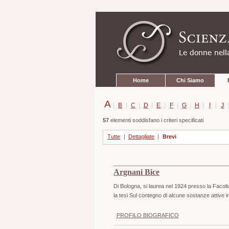
Strumenti
Salta
personali
ai
contenuti.
|
Salta
alla
navigazione
Sezioni
Home
Chi Siamo
A
|
B
|
C
|
D
|
E
|
F
|
G
|
H
|
I
|
J
57
elementi soddisfano i criteri specificati
Tutte
|
Dettagliate
|
Brevi
Argnani Bice
Di Bologna, si laurea nel 1924 presso la Facolt
la tesi Sul contegno di alcune sostanze attive i
PROFILO BIOGRAFICO