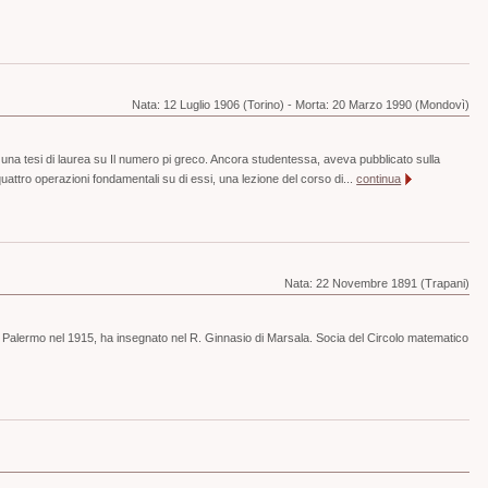
Nata:
12 Luglio 1906 (Torino)
-
Morta:
20 Marzo 1990 (Mondovì)
na tesi di laurea su Il numero pi greco. Ancora studentessa, aveva pubblicato sulla
attro operazioni fondamentali su di essi, una lezione del corso di...
continua
Nata:
22 Novembre 1891 (Trapani)
i Palermo nel 1915, ha insegnato nel R. Ginnasio di Marsala. Socia del Circolo matematico