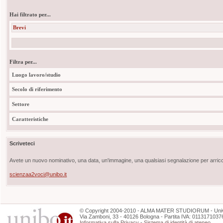
Hai filtrato per...
Brevi
Filtra per...
Luogo lavoro/studio
Secolo di riferimento
Settore
Caratteristiche
Scriveteci
Avete un nuovo nominativo, una data, un'immagine, una qualsiasi segnalazione per arricch
scienzaa2voci@unibo.it
©
Copyright
2004-2010 - ALMA MATER STUDIORUM - Unive
Via Zamboni, 33 - 40126 Bologna - Partita IVA: 0113171037
Informativa sulla Privacy
-
Sistema di identità di ateneo