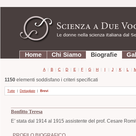
Strumenti
Salta
personali
ai
contenuti.
|
Salta
Sezioni
alla
Home
Chi Siamo
Biografie
Gal
navigazione
A
|
B
|
C
|
D
|
E
|
F
|
G
|
H
|
I
|
J
|
K
|
L
|
1150
elementi soddisfano i criteri specificati
Tutte
|
Dettagliate
|
Brevi
Bonfitto Teresa
E’ stata dal 1914 al 1915 assistente del prof. Cesare Romiti
PROFILO BIOGRAFICO