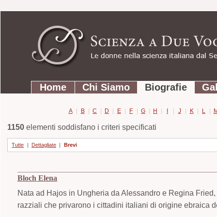
Strumenti
Salta
personali
ai
contenuti.
|
Salta
Sezioni
alla
Home
Chi Siamo
Biografie
Gal
navigazione
A
|
B
|
C
|
D
|
E
|
F
|
G
|
H
|
I
|
J
|
K
|
L
|
1150
elementi soddisfano i criteri specificati
Tutte
|
Dettagliate
|
Brevi
Bloch Elena
Nata ad Hajos in Ungheria da Alessandro e Regina Fried, poi
razziali che privarono i cittadini italiani di origine ebraica dei 