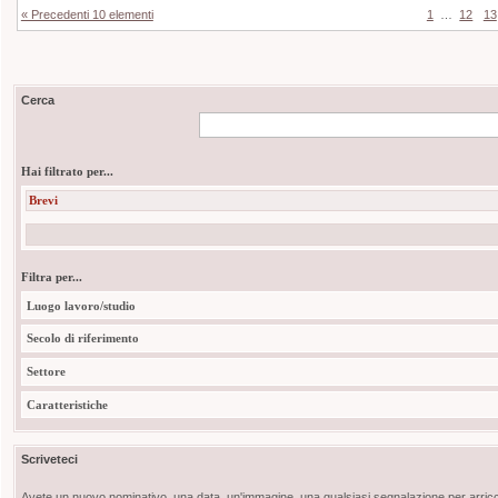
« Precedenti 10 elementi
1
…
12
13
Cerca
Hai filtrato per...
Brevi
Filtra per...
Luogo lavoro/studio
Secolo di riferimento
Settore
Caratteristiche
Scriveteci
Avete un nuovo nominativo, una data, un'immagine, una qualsiasi segnalazione per arricch