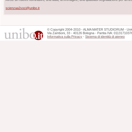
scienzaa2voci@unibo.it
©
Copyright
2004-2010 - ALMA MATER STUDIORUM - Unive
Via Zamboni, 33 - 40126 Bologna - Partita IVA: 0113171037
Informativa sulla Privacy
-
Sistema di identità di ateneo