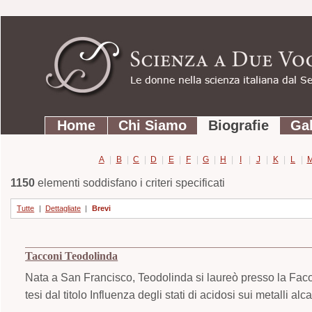
Strumenti
Salta
personali
ai
contenuti.
|
Salta
Sezioni
alla
Home
Chi Siamo
Biografie
Gal
navigazione
A
|
B
|
C
|
D
|
E
|
F
|
G
|
H
|
I
|
J
|
K
|
L
|
1150
elementi soddisfano i criteri specificati
Tutte
|
Dettagliate
|
Brevi
Tacconi Teodolinda
Nata a San Francisco, Teodolinda si laureò presso la Facol
tesi dal titolo Influenza degli stati di acidosi sui metalli al