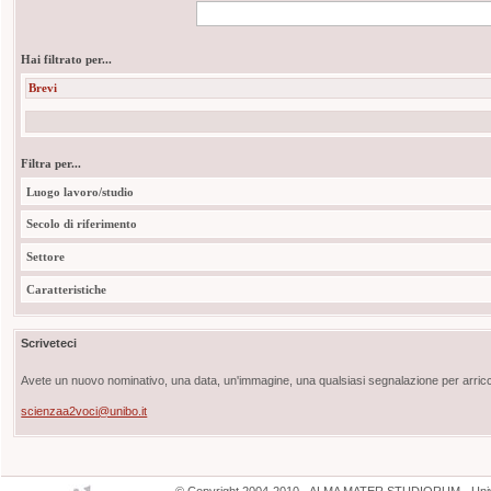
Hai filtrato per...
Brevi
Filtra per...
Luogo lavoro/studio
Secolo di riferimento
Settore
Caratteristiche
Scriveteci
Avete un nuovo nominativo, una data, un'immagine, una qualsiasi segnalazione per arricch
scienzaa2voci@unibo.it
©
Copyright
2004-2010 - ALMA MATER STUDIORUM - Unive